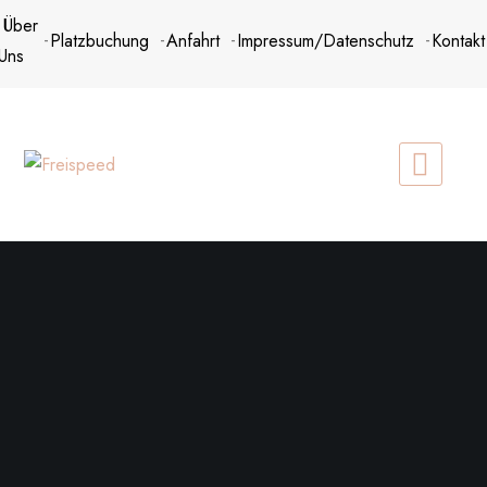
Zum
Über
Platzbuchung
Anfahrt
Impressum/Datenschutz
Kontakt
Inhalt
Uns
springen