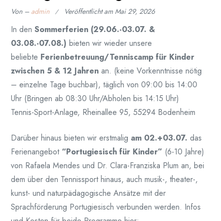
Von –
admin
Veröffentlicht am
Mai 29, 2026
In den
Sommerferien (29.06.-03.07. &
03.08.-07.08.)
bieten wir wieder unsere
beliebte
Ferienbetreuung/Tenniscamp für Kinder
zwischen 5 & 12 Jahren
an. (keine Vorkenntnisse nötig
– einzelne Tage buchbar), täglich von 09:00 bis 14:00
Uhr (Bringen ab 08:30 Uhr/Abholen bis 14:15 Uhr)
Tennis-Sport-Anlage, Rheinallee 95, 55294 Bodenheim
Darüber hinaus bieten wir erstmalig
am 02.+03.07.
das
Ferienangebot
“Portugiesisch für Kinder”
(6-10 Jahre)
von Rafaela Mendes
und Dr. Clara-Franziska Plum an, bei
dem über den Tennissport hinaus, auch musik-, theater-,
kunst- und naturpädagogische Ansätze mit der
Sprachförderung Portugiesisch verbunden werden. Infos
und Kosten für beide Programme hier: