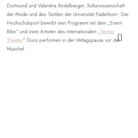
Dortmund und Valentina Rödelberger, Kulturwissenschaft
der Mode und des Textilen der Universität Paderborn. Der
Hochschulsport bewirbt sein Programm mit dem „Event-
Bike“ und zwei Artisten des internationalen „
Tennis-
Theater
“ Duos performen in der Mittagspause vor der
Muschel.
In der Tennisanlage in Bodenheim (Rheinallee 95) wird am
Freitagabend (19:30) die Performance Künstlerin
Angela
Alves
Einblick in Ihre Performance TENNIS bieten. In der
Tanzperformance untersucht Angela Alves Sport, Kunst und
Gesellschaft nach ableistischen und klassistischen
Diskriminierungsmustern und erkundet Methoden, diesen
zu begegnen.
Am Samstag den 9.5. dürfen wir, neben weiteren