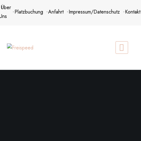
Zum
Über
Platzbuchung
Anfahrt
Impressum/Datenschutz
Kontakt
Inhalt
Uns
springen