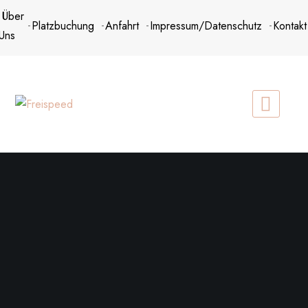
Zum
Über
Platzbuchung
Anfahrt
Impressum/Datenschutz
Kontakt
Inhalt
Uns
springen