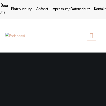
Zum
Über
Platzbuchung
Anfahrt
Impressum/Datenschutz
Kontakt
Inhalt
Uns
springen