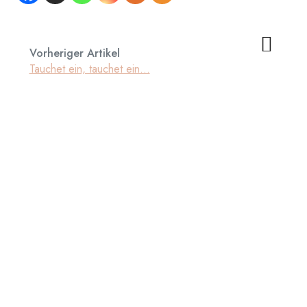
Vorheriger Artikel
Tauchet ein, tauchet ein…
Nächster Artikel
Freispeed Holzfiguren
admin