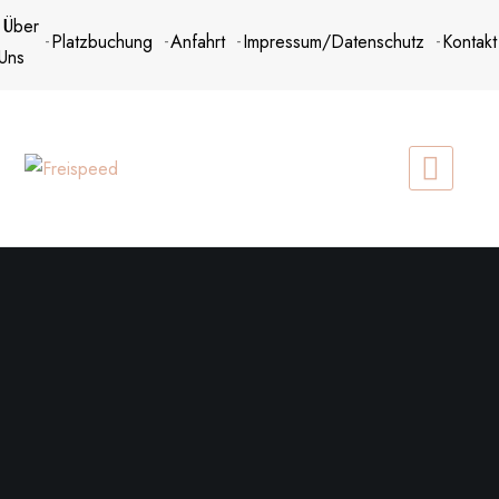
Zum
Über
Platzbuchung
Anfahrt
Impressum/Datenschutz
Kontakt
Inhalt
Uns
springen