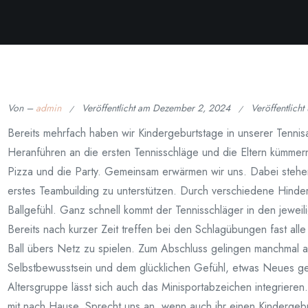
Von –
admin
Veröffentlicht am
Dezember 2, 2024
Veröffentlicht
Bereits mehrfach haben wir Kindergeburtstage in unserer Tennisa
Heranführen an die ersten Tennisschläge und die Eltern kümmer
Pizza und die Party. Gemeinsam erwärmen wir uns. Dabei steh
erstes Teambuilding zu unterstützen. Durch verschiedene Hinder
Ballgefühl. Ganz schnell kommt der Tennisschläger in den jewei
Bereits nach kurzer Zeit treffen bei den Schlagübungen fast all
Ball übers Netz zu spielen. Zum Abschluss gelingen manchmal au
Selbstbewusstsein und dem glücklichen Gefühl, etwas Neues ge
Altersgruppe lässt sich auch das Minisportabzeichen integrier
mit nach Hause. Sprecht uns an, wenn auch ihr einen Kindergebur