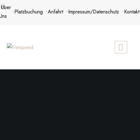
Zum
Über
Platzbuchung
Anfahrt
Impressum/Datenschutz
Kontakt
Inhalt
Uns
springen